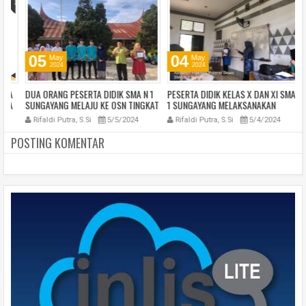
05
04
May
May
2024
2024
A
DUA ORANG PESERTA DIDIK SMA N 1
PESERTA DIDIK KELAS X DAN XI SMA N
R
A
SUNGAYANG MELAJU KE OSN TINGKAT
1 SUNGAYANG MELAKSANAKAN
T
PROVINSI
ASESMEN PSIKOTES POTENSI SISWA
D
Rifaldi Putra, S.Si
5/5/2024
Rifaldi Putra, S.Si
5/4/2024
(APPS)
POSTING KOMENTAR