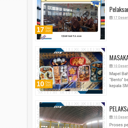
Pelaksa
17 Dese
17
Dec
2025
MASAKA
10 Dese
Mapel Ba
"Bento" b
10
Dec
kepala SM
2025
PELAKS
10 Dese
Proses pe