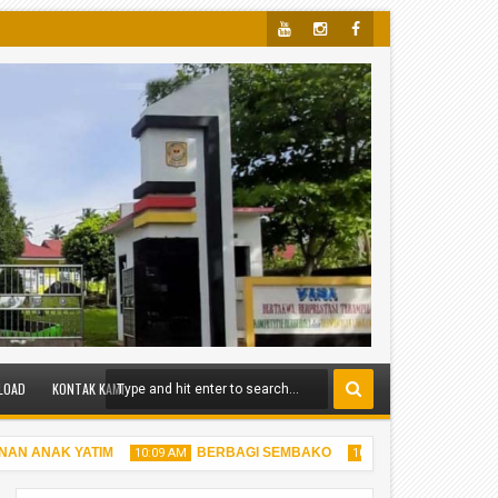
Yout
Insta
Face
Ube
Gra
Boo
M
K
LOAD
KONTAK KAMI
N ANAK YATIM
BERBAGI SEMBAKO
BERBAGI TAKJ
10:09 AM
10:05 AM