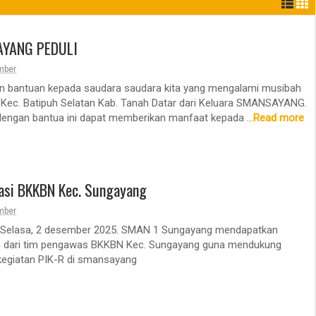
YANG PEDULI
29
29
Apr
Apr
mber
2026
2026
n bantuan kepada saudara saudara kita yang mengalami musibah
 Kec. Batipuh Selatan Kab. Tanah Datar dari Keluara SMANSAYANG.
ngan bantua ini dapat memberikan manfaat kepada ...
Read more
sasi BKKBN Kec. Sungayang
mber
i Selasa, 2 desember 2025. SMAN 1 Sungayang mendapatkan
n dari tim pengawas BKKBN Kec. Sungayang guna mendukung
kegiatan PIK-R di smansayang