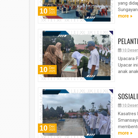
yang dida
10
Sungayang
Dec
2025
more »
PELANT
10 Dese
Upacara 
Upacar ini
10
Dec
anak anak
2025
SOSIAL
10 Dese
Kasatres 
Smansayan
10
membenten
Dec
2025
more »