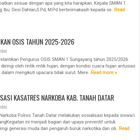
patkan sesuai dengan apa yang kita harapkan. Kepala SMAN 1
 Ibu. Desi Dahlan,S.Pd, M.Pd berterimakasih kepada se...
Read
IKAN OSIS TAHUN 2025-2026
mber
Pelantikan Pengurus OSIS SMAN 1 Sungayang tahun 2025/2026.
 diiringi oleh rintik rintik hujan, dengan kondisi cuaca hujan antusias
 dalam mengikuti upacara tidak surut. Mere...
Read more »
ISASI KASATRES NARKOBA KAB. TANAH DATAR
mber
Narkoba Polres Tanah Datar melakukan sosialisasi kepada siswa/i
gKegiatan ini menjadi bagian dari upaya preventif untuk
gi generasi muda dari pengaruh buruk narkotika dan ob...
Read