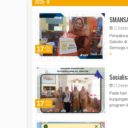
2025
SMANSA
04
May
17 Dese
2026
Penyalura
Galodo di
17
Semoga de
Dec
2025
»
Sosiali
17 Dese
Pada har
kunjunga
17
Dec
program 
2025