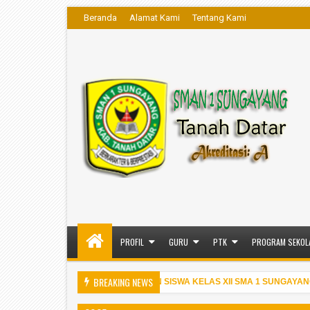
Beranda
Alamat Kami
Tentang Kami
PROFIL
GURU
PTK
PROGRAM SEKOL
BREAKING NEWS
PENGUMUMAN KELULUSAN SISWA KELAS XII SMA 1 SUNGAYANG T.A
0:06 PM