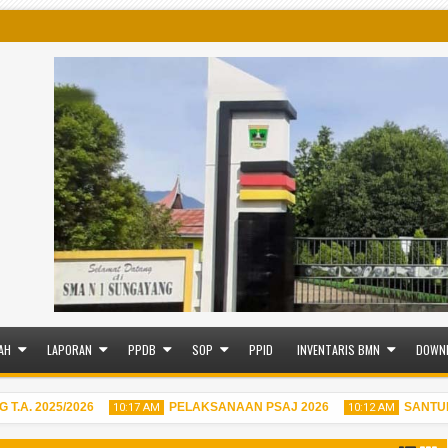
AH
LAPORAN
PPDB
SOP
PPID
INVENTARIS BMN
DOWN
. 2025/2026
PELAKSANAAN PSAJ 2026
SANTUNA
10:17 AM
10:12 AM