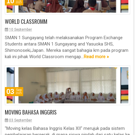
10
2025
WORLD CLASSROMM
10 September
SMAN 1 Sungayang telah melaksanakan Program Exchange
Students antara SMAN 1 Sungayang and Yasuoka SHS,
Shimonoseki,Japan.. Mereka sangat bahagia krn pada program
kali ini pihak World Classroom mengap...
Read more »
03
Sep
2025
MOVING BAHASA INGGRIS
03 September
"Moving kelas Bahasa Inggris Kelas XII" merujuk pada sistem
pembelajaran bergerak, di mana siswa pindah dari satu kelas ke