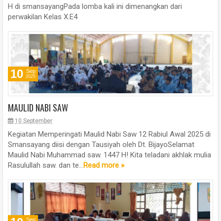
H di smansayangPada lomba kali ini dimenangkan dari
perwakilan Kelas X.E4
10
Sep
2025
MAULID NABI SAW
10 September
Kegiatan Memperingati Maulid Nabi Saw 12 Rabiul Awal 2025 di
Smansayang diisi dengan Tausiyah oleh Dt. BijayoSelamat
Maulid Nabi Muhammad saw. 1447 H! Kita teladani akhlak mulia
Rasulullah saw. dan te...
Read more »
Sep