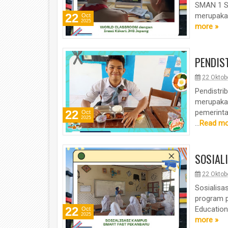
SMAN 1 Su
22
merupakan
Oct
2025
more »
PENDIS
22 Oktob
Pendistri
merupakan
22
pemerinta
Oct
2025
...
Read mo
SOSIAL
22 Oktob
Sosialis
program p
22
Education
Oct
2025
more »