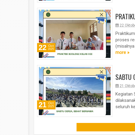
PRATIKU
22 Oktob
Praktikum
proses re
22
(misalnya
Oct
2025
more »
SABTU 
21 Oktob
Kegiatan 
dilaksana
21
Oct
seluruh k
2025