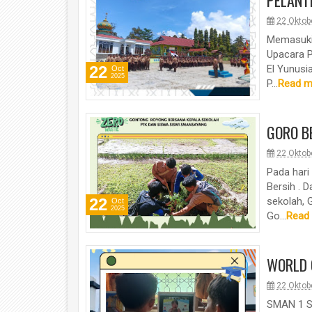
PELANT
22 Oktob
Memasuki 
Upacara 
22
El Yunusi
Oct
2025
P...
Read m
GORO B
22 Oktob
Pada hari
Bersih . 
22
sekolah,
Oct
2025
Go...
Read
WORLD 
22 Oktob
SMAN 1 S