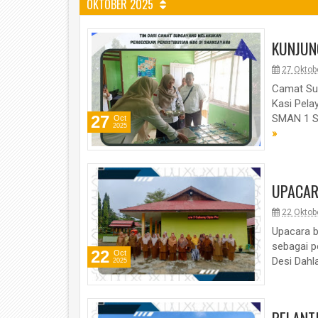
OKTOBER 2025
KUNJUN
04
May
27 Oktob
2026
Camat Sun
Kasi Pel
27
SMAN 1 Su
Oct
2025
»
UPACAR
22 Oktob
Upacara b
sebagai pe
22
Oct
Desi Dahl
2025