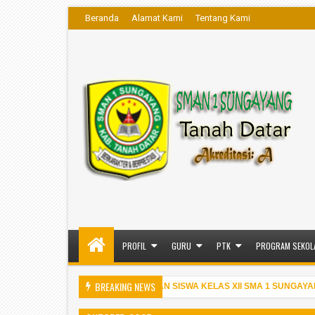
Beranda
Alamat Kami
Tentang Kami
PROFIL
GURU
PTK
PROGRAM SEKOL
BREAKING NEWS
PENGUMUMAN KELULUSAN SISWA KELAS XII SMA 1 SUNGAYANG T.
10:06 PM