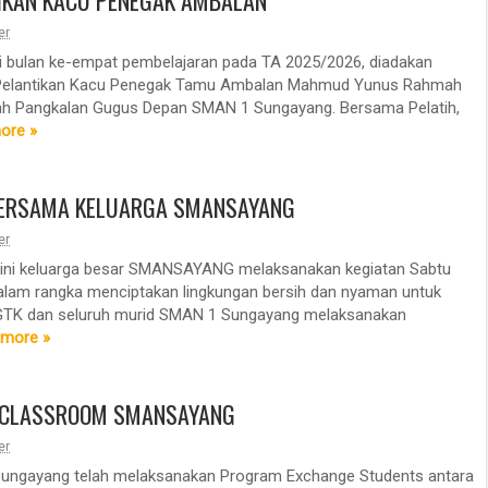
IKAN KACU PENEGAK AMBALAN
er
bulan ke-empat pembelajaran pada TA 2025/2026, diadakan
Pelantikan Kacu Penegak Tamu Ambalan Mahmud Yunus Rahmah
ah Pangkalan Gugus Depan SMAN 1 Sungayang. Bersama Pelatih,
ore »
ERSAMA KELUARGA SMANSAYANG
er
 ini keluarga besar SMANSAYANG melaksanakan kegiatan Sabtu
Dalam rangka menciptakan lingkungan bersih dan nyaman untuk
 GTK dan seluruh murid SMAN 1 Sungayang melaksanakan
 more »
CLASSROOM SMANSAYANG
er
ungayang telah melaksanakan Program Exchange Students antara