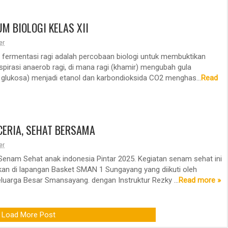
M BIOLOGI KELAS XII
er
 fermentasi ragi adalah percobaan biologi untuk membuktikan
spirasi anaerob ragi, di mana ragi (khamir) mengubah gula
 glukosa) menjadi etanol dan karbondioksida CO2 menghas...
Read
CERIA, SEHAT BERSAMA
er
Senam Sehat anak indonesia Pintar 2025. Kegiatan senam sehat ini
kan di lapangan Basket SMAN 1 Sungayang yang diikuti oleh
eluarga Besar Smansayang. dengan Instruktur Rezky ...
Read more »
Load More Post