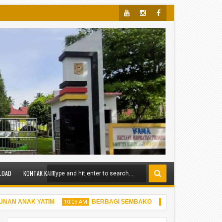
Yout
Insta
Face
Ube
Gra
Boo
M
K
LOAD
KONTAK KAMI
N ANAK YATIM
BERBAGI SEMBAKO
BERBAGI TAK
10:09 AM
10:05 AM