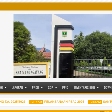
AH
LAPORAN
PPDB
SOP
PPID
INVENTARIS BMN
DOWN
A. 2025/2026
PELAKSANAAN PSAJ 2026
SANTUNA
10:17 AM
10:12 AM