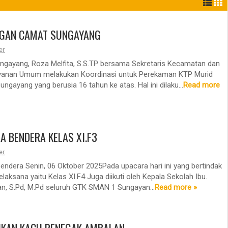
GAN CAMAT SUNGAYANG
29
29
Apr
Apr
er
2026
2026
gayang, Roza Melfita, S.S.TP bersama Sekretaris Kecamatan dan
ayanan Umum melakukan Koordinasi untuk Perekaman KTP Murid
ngayang yang berusia 16 tahun ke atas. Hal ini dilaku...
Read more
A BENDERA KELAS XI.F3
er
endera Senin, 06 Oktober 2025Pada upacara hari ini yang bertindak
laksana yaitu Kelas XI.F4 Juga diikuti oleh Kepala Sekolah Ibu.
an, S.Pd, M.Pd seluruh GTK SMAN 1 Sungayan...
Read more »