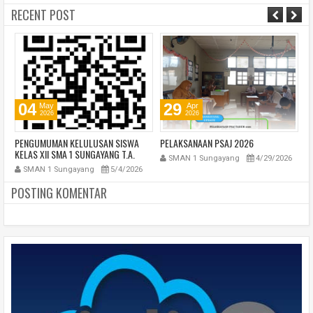
RECENT POST
29
29
Apr
Apr
2026
2026
PELAKSANAAN PSAJ 2026
SANTUNAN ANAK YATIM
B
SMAN 1 Sungayang
4/29/2026
SMAN 1 Sungayang
4/29/2026
POSTING KOMENTAR