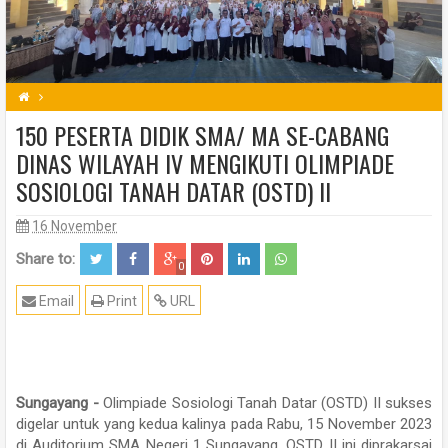
150 PESERTA DIDIK SMA/ MA SE-CABANG
DINAS WILAYAH IV MENGIKUTI OLIMPIADE
SOSIOLOGI TANAH DATAR (OSTD) II
16 November
Share to:
0
Email
Print
URL
Sungayang
-
Olimpiade Sosiologi Tanah Datar (OSTD) II sukses
digelar untuk yang kedua kalinya pada Rabu, 15 November 2023
di Auditorium SMA Negeri 1 Sungayang. OSTD II ini diprakarsai