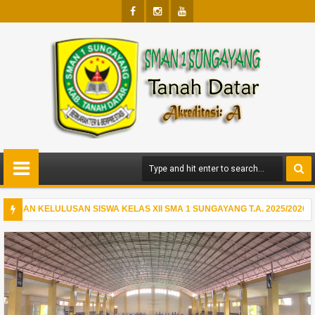
Face
Insta
Yout
Boo
Gra
Ube
K
M
MAN KELULUSAN SISWA KELAS XII SMA 1 SUNGAYANG T.A. 2025/2026
NAAN PESANTREN RAMADHAN 1447 H HARI KELIMA