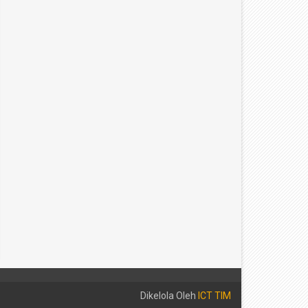
29
29
Apr
Apr
2026
2026
RBAGI TAKJIL
PELAKSANAAN PESANTREN RAMADHAN 
H HARI KEDELAPAN
SMAN 1 Sungayang
4/29/2026
SMAN 1 Sungayang
4/29/2026
Dikelola Oleh
ICT TIM