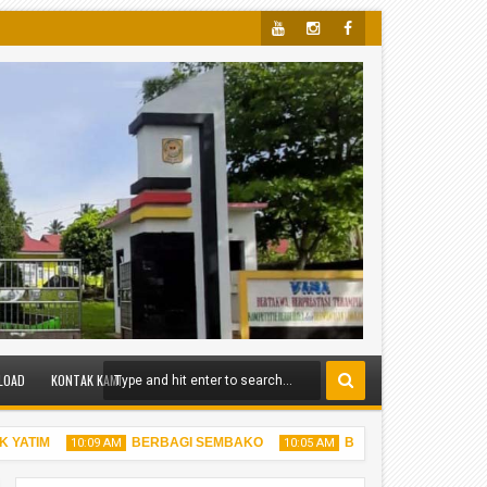
Yout
Insta
Face
Ube
Gra
Boo
M
K
LOAD
KONTAK KAMI
ATIM
BERBAGI SEMBAKO
BERBAGI TAKJIL
10:09 AM
10:05 AM
9:07 