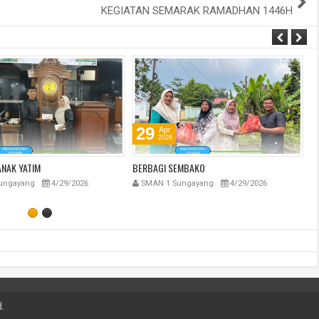
KEGIATAN SEMARAK RAMADHAN 1446H
29
Apr
2026
NAK YATIM
BERBAGI SEMBAKO
BE
ungayang
4/29/2026
SMAN 1 Sungayang
4/29/2026
.