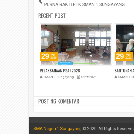
PURNA BAKTI PTK SMAN 1 SUNGAYANG
RECENT POST
29
29
Apr
Apr
2026
2026
AN SISWA KELAS XII
PELAKSANAAN PSAJ 2026
SANTUNAN A
. 2025/2026
SMAN 1 Sungayang
4/29/2026
SMAN 1 S
5/4/2026
POSTING KOMENTAR
SMA Negeri 1 Sungayang
© 2020. All Rights Reserved