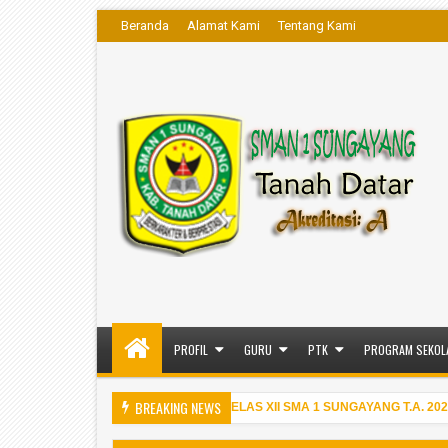
Beranda
Alamat Kami
Tentang Kami
PROFIL
GURU
PTK
PROGRAM SEKOL
BREAKING NEWS
ENGUMUMAN KELULUSAN SISWA KELAS XII SMA 1 SUNGAYANG T.A. 2025/2