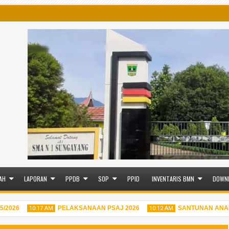
AH
LAPORAN
PPDB
SOP
PPID
INVENTARIS BMN
DOWN
026
PELAKSANAAN PSAJ 2026
SANTUNAN ANAK Y
10:17 AM
10:12 AM