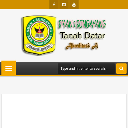
Face
Insta
Yout
Boo
Gra
Ube
K
M