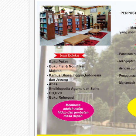
04
May
2026