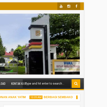
Yout
Insta
Face
Ube
Gra
Boo
M
K
LOAD
KONTAK KAMI
AN ANAK YATIM
BERBAGI SEMBAKO
BERBAGI TAK
10:09 AM
10:05 AM