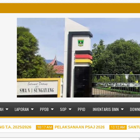
AH
LAPORAN
PPDB
SOP
PPID
INVENTARIS BMN
DOWN
A. 2025/2026
PELAKSANAAN PSAJ 2026
SANTUN
10:17 AM
10:12 AM