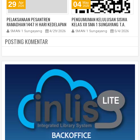
29
04
Apr
May
2026
2026
PELAKSANAAN PESANTREN
PENGUMUMAN KELULUSAN SISWA
P
RAMADHAN 1447 H HARI KEDELAPAN
KELAS XII SMA 1 SUNGAYANG T.A.
6
2025/2026
SMAN 1 Sungayang
4/29/2026
SMAN 1 Sungayang
5/4/2026
POSTING KOMENTAR