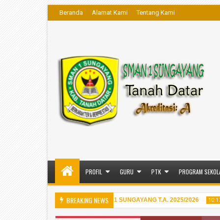
Beranda
Alamat Kami
Tentang Kami
PROFIL
GURU
PTK
PROGRAM SEKOL
BREAKING NEWS
ULUSAN SISWA KELAS XII SMA 1 SUNGAYANG T.A. 2025/2026
10:17 AM