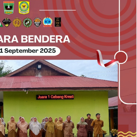
29
29
Apr
Ap
2026
202