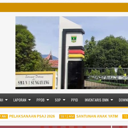
AH
LAPORAN
PPDB
SOP
PPID
INVENTARIS BMN
DOWN
PELAKSANAAN PSAJ 2026
SANTUNAN ANAK YATIM
10:12 AM
10:09 AM