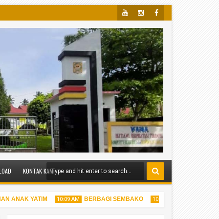
Yout
Insta
Face
Ube
Gra
Boo
M
K
LOAD
KONTAK KAMI
NAK YATIM
BERBAGI SEMBAKO
BERBAGI TAKJIL
10:09 AM
10:05 AM