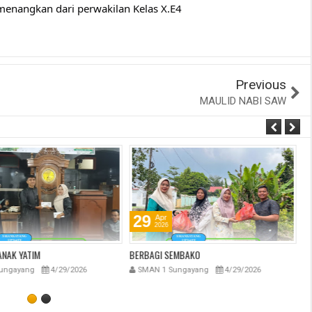
imenangkan dari perwakilan Kelas X.E4
Previous
MAULID NABI SAW
29
Apr
2026
NAK YATIM
BERBAGI SEMBAKO
BE
ungayang
4/29/2026
SMAN 1 Sungayang
4/29/2026