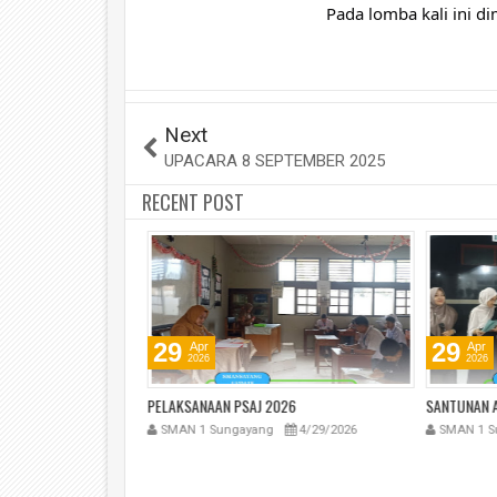
Pada lomba kali ini d
Next
UPACARA 8 SEPTEMBER 2025
RECENT POST
29
29
Apr
Apr
2026
2026
AN SISWA KELAS XII
PELAKSANAAN PSAJ 2026
SANTUNAN A
. 2025/2026
SMAN 1 Sungayang
4/29/2026
SMAN 1 S
5/4/2026