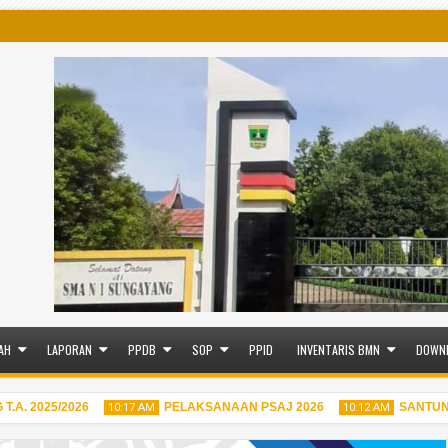
AH
LAPORAN
PPDB
SOP
PPID
INVENTARIS BMN
DOWN
2025/2026
PELAKSANAAN PSAJ 2026
SANTUNAN A
10:17 AM
10:12 AM