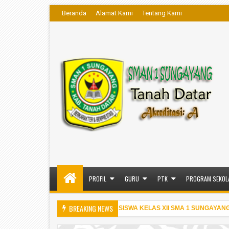
Beranda
Alamat Kami
Tentang Kami
PROFIL
GURU
PTK
PROGRAM SEKOL
BREAKING NEWS
PENGUMUMAN KELULUSAN SISWA KELAS XII SMA 1 SUNGAYANG T.A. 
6 PM