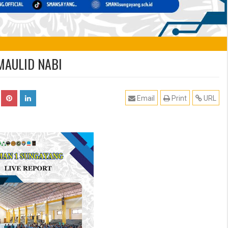
MAULID NABI
Email
Print
URL