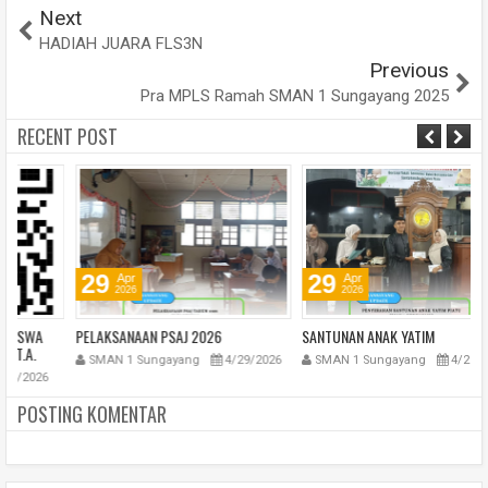
Next
HADIAH JUARA FLS3N
Previous
Pra MPLS Ramah SMAN 1 Sungayang 2025
RECENT POST
29
29
Apr
Apr
2026
2026
PELAKSANAAN PSAJ 2026
SANTUNAN ANAK YATIM
B
SMAN 1 Sungayang
4/29/2026
SMAN 1 Sungayang
4/29/2026
POSTING KOMENTAR