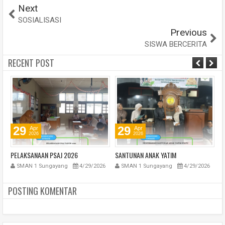
Next
SOSIALISASI
Previous
SISWA BERCERITA
RECENT POST
29
29
Apr
Apr
2026
2026
PELAKSANAAN PSAJ 2026
SANTUNAN ANAK YATIM
B
SMAN 1 Sungayang
4/29/2026
SMAN 1 Sungayang
4/29/2026
POSTING KOMENTAR