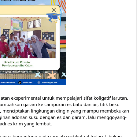
an eksperimental untuk mempelajari sifat koligatif larutan,
enambahkan garam ke
campuran es batu dan air, titik beku
°C, menciptakan lingkungan dingin yang mampu membekukan
nginan adonan susu dengan es dan garam, lalu menggoyang-
i es krim yang lembut.
ng hanya bergantung pada jumlah partikel zat terlarut, bukan