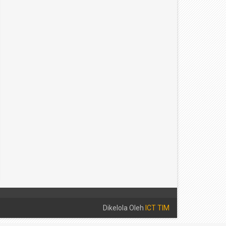
29
29
Apr
Apr
2026
2026
RBAGI TAKJIL
PELAKSANAAN PESANTREN RAMADHAN 
H HARI KEDELAPAN
SMAN 1 Sungayang
4/29/2026
SMAN 1 Sungayang
4/29/2026
Dikelola Oleh
ICT TIM