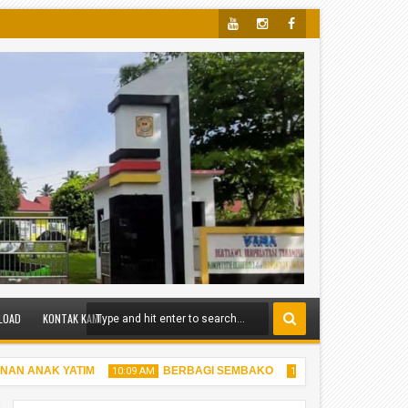
Yout
Insta
Face
Ube
Gra
Boo
M
K
LOAD
KONTAK KAMI
 ANAK YATIM
BERBAGI SEMBAKO
BERBAGI TAKJI
10:09 AM
10:05 AM