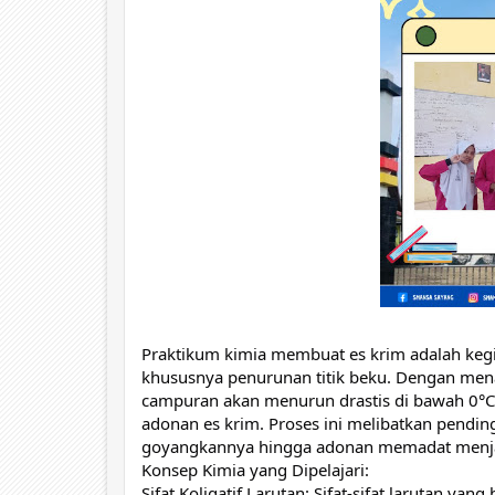
Praktikum kimia membuat es krim adalah kegiat
khususnya penurunan titik beku. Dengan m
campuran akan menurun drastis di bawah 0
adonan es krim. Proses ini melibatkan pendi
goyangkannya hingga adonan memadat menjad
Konsep Kimia yang Dipelajari:
Sifat Koligatif Larutan: Sifat-sifat larutan ya