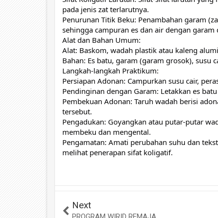
pada jenis zat terlarutnya.
Penurunan Titik Beku: Penambahan garam (zat 
sehingga campuran es dan air dengan garam d
Alat dan Bahan Umum:
Alat: Baskom, wadah plastik atau kaleng alum
Bahan: Es batu, garam (garam grosok), susu c
Langkah-langkah Praktikum:
Persiapan Adonan: Campurkan susu cair, pera
Pendinginan dengan Garam: Letakkan es batu d
Pembekuan Adonan: Taruh wadah berisi adon
tersebut.
Pengadukan: Goyangkan atau putar-putar wad
membeku dan mengental.
Pengamatan: Amati perubahan suhu dan teks
melihat penerapan sifat koligatif.
Next
PROGRAM WIRID REMAJA