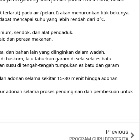
terlarut) pada air (pelarut) akan menurunkan titik bekunya,
apat mencapai suhu yang lebih rendah dari 0°C.
inium, sendok, dan alat pengaduk.
air, dan perasa makanan.
sa, dan bahan lain yang diinginkan dalam wadah.
i baskom, lalu taburkan garam di sela-sela es batu.
an susu di tengah-tengah tumpukan es batu dan garam
ah adonan selama sekitar 15-30 menit hingga adonan
tur adonan selama proses pendinginan dan pembekuan untuk
Previous
PROGRAM GURU BERCERITA