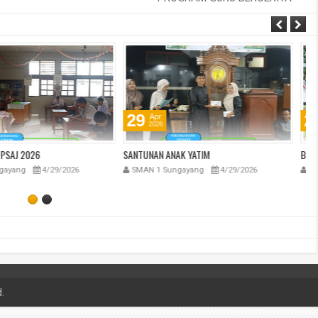
29
Apr
2026
NAK YATIM
BERBAGI SEMBAKO
BE
ungayang
4/29/2026
SMAN 1 Sungayang
4/29/2026
.