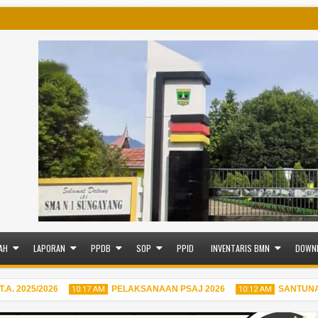
AH
LAPORAN
PPDB
SOP
PPID
INVENTARIS BMN
DOWN
 2025/2026
PELAKSANAAN PSAJ 2026
SANTUNAN
10:17 AM
10:12 AM