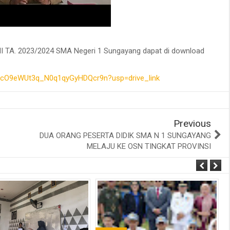
XII TA. 2023/2024 SMA Negeri 1 Sungayang dapat di download
7_zcO9eWUt3q_N0q1qyGyHDQcr9n?usp=drive_link
Previous
DUA ORANG PESERTA DIDIK SMA N 1 SUNGAYANG
MELAJU KE OSN TINGKAT PROVINSI