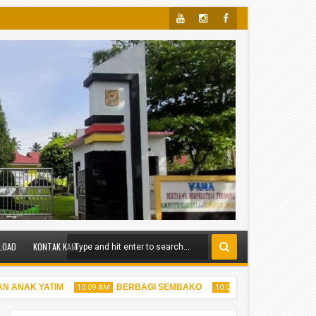
Yout
Insta
Face
Ube
Gra
Boo
M
K
LOAD
KONTAK KAMI
 ANAK YATIM
BERBAGI SEMBAKO
BERBAGI TAKJI
10:09 AM
10:05 AM